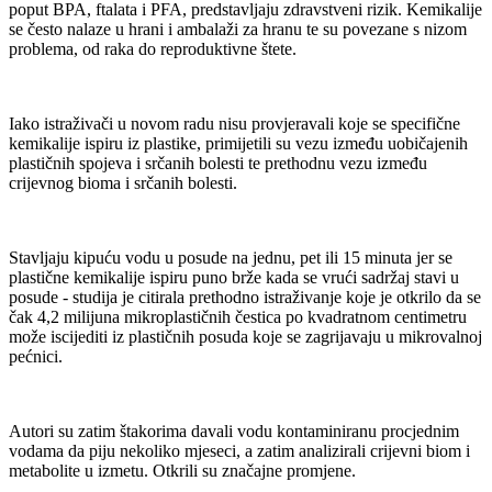
poput BPA, ftalata i PFA, predstavljaju zdravstveni rizik. Kemikalije
se često nalaze u hrani i ambalaži za hranu te su povezane s nizom
problema, od raka do reproduktivne štete.
Iako istraživači u novom radu nisu provjeravali koje se specifične
kemikalije ispiru iz plastike, primijetili su vezu između uobičajenih
plastičnih spojeva i srčanih bolesti te prethodnu vezu između
crijevnog bioma i srčanih bolesti.
Stavljaju kipuću vodu u posude na jednu, pet ili 15 minuta jer se
plastične kemikalije ispiru puno brže kada se vrući sadržaj stavi u
posude - studija je citirala prethodno istraživanje koje je otkrilo da se
čak 4,2 milijuna mikroplastičnih čestica po kvadratnom centimetru
može iscijediti iz plastičnih posuda koje se zagrijavaju u mikrovalnoj
pećnici.
Autori su zatim štakorima davali vodu kontaminiranu procjednim
vodama da piju nekoliko mjeseci, a zatim analizirali crijevni biom i
metabolite u izmetu. Otkrili su značajne promjene.