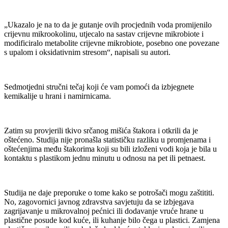
„Ukazalo je na to da je gutanje ovih procjednih voda promijenilo
crijevnu mikrookolinu, utjecalo na sastav crijevne mikrobiote i
modificiralo metabolite crijevne mikrobiote, posebno one povezane
s upalom i oksidativnim stresom“, napisali su autori.
Sedmotjedni stručni tečaj koji će vam pomoći da izbjegnete
kemikalije u hrani i namirnicama.
Zatim su provjerili tkivo srčanog mišića štakora i otkrili da je
oštećeno. Studija nije pronašla statističku razliku u promjenama i
oštećenjima među štakorima koji su bili izloženi vodi koja je bila u
kontaktu s plastikom jednu minutu u odnosu na pet ili petnaest.
Studija ne daje preporuke o tome kako se potrošači mogu zaštititi.
No, zagovornici javnog zdravstva savjetuju da se izbjegava
zagrijavanje u mikrovalnoj pećnici ili dodavanje vruće hrane u
plastične posude kod kuće, ili kuhanje bilo čega u plastici. Zamjena