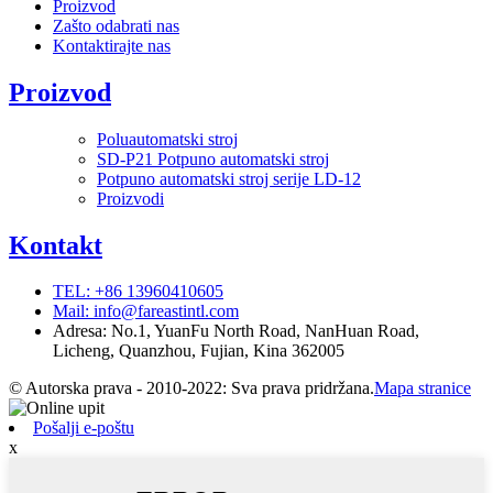
Proizvod
Zašto odabrati nas
Kontaktirajte nas
Proizvod
Poluautomatski stroj
SD-P21 Potpuno automatski stroj
Potpuno automatski stroj serije LD-12
Proizvodi
Kontakt
TEL: +86 13960410605
Mail: info@fareastintl.com
Adresa: No.1, YuanFu North Road, NanHuan Road,
Licheng, Quanzhou, Fujian, Kina 362005
© Autorska prava - 2010-2022: Sva prava pridržana.
Mapa stranice
Pošalji e-poštu
x