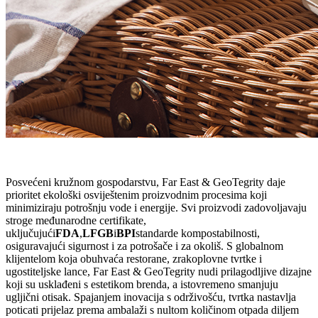
Posvećeni kružnom gospodarstvu, Far East & GeoTegrity daje
prioritet ekološki osviještenim proizvodnim procesima koji
minimiziraju potrošnju vode i energije. Svi proizvodi zadovoljavaju
stroge međunarodne certifikate,
uključujući
FDA
,
LFGB
i
BPI
standarde kompostabilnosti,
osiguravajući sigurnost i za potrošače i za okoliš. S globalnom
klijentelom koja obuhvaća restorane, zrakoplovne tvrtke i
ugostiteljske lance, Far East & GeoTegrity nudi prilagodljive dizajne
koji su usklađeni s estetikom brenda, a istovremeno smanjuju
ugljični otisak. Spajanjem inovacija s održivošću, tvrtka nastavlja
poticati prijelaz prema ambalaži s nultom količinom otpada diljem