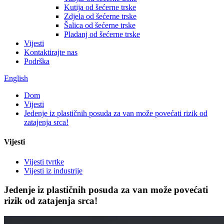
Kutija od šećerne trske
Zdjela od šećerne trske
Šalica od šećerne trske
Pladanj od šećerne trske
Vijesti
Kontaktirajte nas
Podrška
English
Dom
Vijesti
Jedenje iz plastičnih posuda za van može povećati rizik od
zatajenja srca!
Vijesti
Vijesti tvrtke
Vijesti iz industrije
Jedenje iz plastičnih posuda za van može povećati
rizik od zatajenja srca!