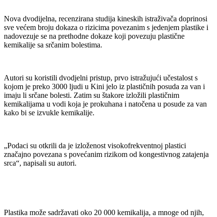
Nova dvodijelna, recenzirana studija kineskih istraživača doprinosi
sve većem broju dokaza o rizicima povezanim s jedenjem plastike i
nadovezuje se na prethodne dokaze koji povezuju plastične
kemikalije sa srčanim bolestima.
Autori su koristili dvodjelni pristup, prvo istražujući učestalost s
kojom je preko 3000 ljudi u Kini jelo iz plastičnih posuda za van i
imaju li srčane bolesti. Zatim su štakore izložili plastičnim
kemikalijama u vodi koja je prokuhana i natočena u posude za van
kako bi se izvukle kemikalije.
„Podaci su otkrili da je izloženost visokofrekventnoj plastici
značajno povezana s povećanim rizikom od kongestivnog zatajenja
srca“, napisali su autori.
Plastika može sadržavati oko 20 000 kemikalija, a mnoge od njih,