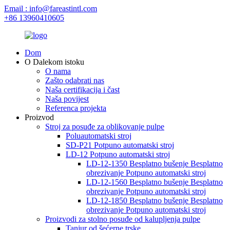
Email : info@fareastintl.com
+86 13960410605
Dom
O Dalekom istoku
O nama
Zašto odabrati nas
Naša certifikacija i čast
Naša povijest
Referenca projekta
Proizvod
Stroj za posuđe za oblikovanje pulpe
Poluautomatski stroj
SD-P21 Potpuno automatski stroj
LD-12 Potpuno automatski stroj
LD-12-1350 Besplatno bušenje Besplatno
obrezivanje Potpuno automatski stroj
LD-12-1560 Besplatno bušenje Besplatno
obrezivanje Potpuno automatski stroj
LD-12-1850 Besplatno bušenje Besplatno
obrezivanje Potpuno automatski stroj
Proizvodi za stolno posuđe od kalupljenja pulpe
Tanjur od šećerne trske