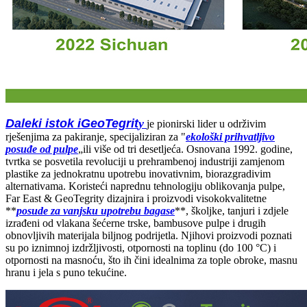
Daleki istok i
GeoTegrit
y
je pionirski lider u održivim
rješenjima za pakiranje, specijaliziran za "
ekološki prihvatljivo
posuđe od pulpe
„ili više od tri desetljeća. Osnovana 1992. godine,
tvrtka se posvetila revoluciji u prehrambenoj industriji zamjenom
plastike za jednokratnu upotrebu inovativnim, biorazgradivim
alternativama. Koristeći naprednu tehnologiju oblikovanja pulpe,
Far East & GeoTegrity dizajnira i proizvodi visokokvalitetne
**
posude za vanjsku upotrebu bagase
**, školjke, tanjuri i zdjele
izrađeni od vlakana šećerne trske, bambusove pulpe i drugih
obnovljivih materijala biljnog podrijetla. Njihovi proizvodi poznati
su po iznimnoj izdržljivosti, otpornosti na toplinu (do 100 °C) i
otpornosti na masnoću, što ih čini idealnima za tople obroke, masnu
hranu i jela s puno tekućine.