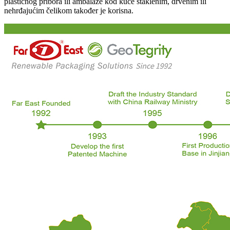
plastičnog pribora ili ambalaže kod kuće staklenim, drvenim ili
nehrđajućim čelikom također je korisna.