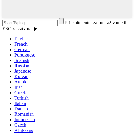
Pritisnite enter za pretraživanje ili
ESC za zatvaranje
English
French
German
Portuguese
Spanish
Russian
Japanese
Korean
Arabic
Irish
Greek
Turkish
Italian
Danish
Romanian
Indonesian
Czech
Afrikaans