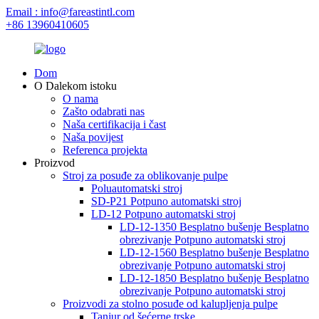
Email : info@fareastintl.com
+86 13960410605
Dom
O Dalekom istoku
O nama
Zašto odabrati nas
Naša certifikacija i čast
Naša povijest
Referenca projekta
Proizvod
Stroj za posuđe za oblikovanje pulpe
Poluautomatski stroj
SD-P21 Potpuno automatski stroj
LD-12 Potpuno automatski stroj
LD-12-1350 Besplatno bušenje Besplatno
obrezivanje Potpuno automatski stroj
LD-12-1560 Besplatno bušenje Besplatno
obrezivanje Potpuno automatski stroj
LD-12-1850 Besplatno bušenje Besplatno
obrezivanje Potpuno automatski stroj
Proizvodi za stolno posuđe od kalupljenja pulpe
Tanjur od šećerne trske