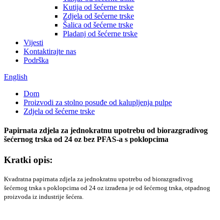
Kutija od šećerne trske
Zdjela od šećerne trske
Šalica od šećerne trske
Pladanj od šećerne trske
Vijesti
Kontaktirajte nas
Podrška
English
Dom
Proizvodi za stolno posuđe od kalupljenja pulpe
Zdjela od šećerne trske
Papirnata zdjela za jednokratnu upotrebu od biorazgradivog
šećernog trska od 24 oz bez PFAS-a s poklopcima
Kratki opis:
Kvadratna papirnata zdjela za jednokratnu upotrebu od biorazgradivog
šećernog trska s poklopcima od 24 oz izrađena je od šećernog trska, otpadnog
proizvoda iz industrije šećera.