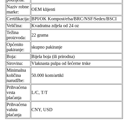
Naziv robne
OEM klijenti
marke:
Certifikacija:
BPI/OK Kompost/efsa/BRC/NSF/Sedex/BSCI
Veličina:
Kvadratna zdjela od 24 oz
Težina
22 grama
proizvoda:
Općenito
skupno pakiranje
pakiranje:
Boja:
Bijela boja (ili prirodna)
Sirovina:
Vlaknasta pulpa od šećerne trske
Minimalna
količina
50.000 kom/artikl
narudžbe:
Prihvaćena
vrsta
L/C, T/T
plaćanja
Prihvaćena
valuta
CNY, USD
plaćanja