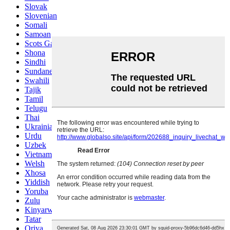
Slovak
Slovenian
Somali
Samoan
Scots Gaelic
Shona
Sindhi
Sundanese
Swahili
Tajik
Tamil
Telugu
Thai
Ukrainian
Urdu
Uzbek
Vietnamese
Welsh
Xhosa
Yiddish
Yoruba
Zulu
Kinyarwanda
Tatar
Oriya