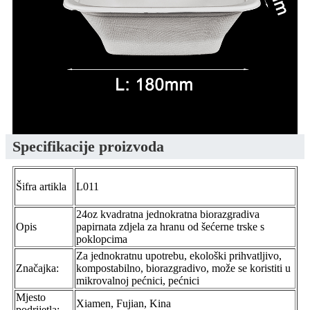
Specifikacije proizvoda
Šifra artikla
L011
24oz kvadratna jednokratna biorazgradiva
Opis
papirnata zdjela za hranu od šećerne trske s
poklopcima
Za jednokratnu upotrebu, ekološki prihvatljivo,
Značajka:
kompostabilno, biorazgradivo, može se koristiti u
mikrovalnoj pećnici, pećnici
Mjesto
Xiamen, Fujian, Kina
podrijetla: