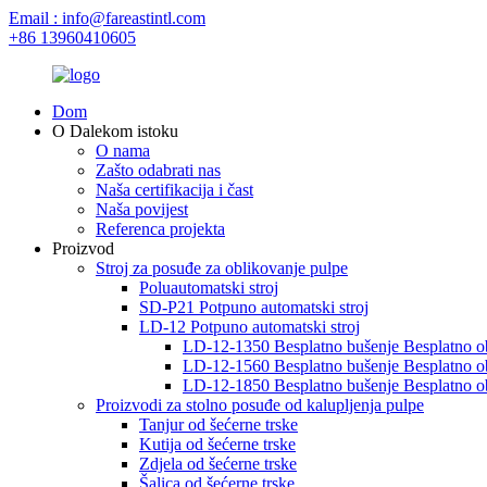
Email : info@fareastintl.com
+86 13960410605
Dom
O Dalekom istoku
O nama
Zašto odabrati nas
Naša certifikacija i čast
Naša povijest
Referenca projekta
Proizvod
Stroj za posuđe za oblikovanje pulpe
Poluautomatski stroj
SD-P21 Potpuno automatski stroj
LD-12 Potpuno automatski stroj
LD-12-1350 Besplatno bušenje Besplatno ob
LD-12-1560 Besplatno bušenje Besplatno ob
LD-12-1850 Besplatno bušenje Besplatno ob
Proizvodi za stolno posuđe od kalupljenja pulpe
Tanjur od šećerne trske
Kutija od šećerne trske
Zdjela od šećerne trske
Šalica od šećerne trske