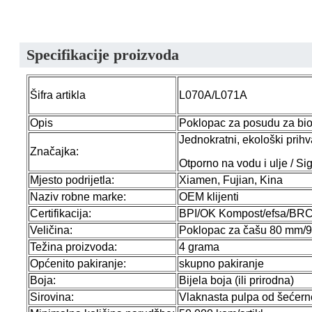
Specifikacije proizvoda
Šifra artikla
L070A/L071A
Opis
Poklopac za posudu za bio
Jednokratni, ekološki prihva
Značajka:
Otporno na vodu i ulje / S
Mjesto podrijetla:
Xiamen, Fujian, Kina
Naziv robne marke:
OEM klijenti
Certifikacija:
BPI/OK Kompost/efsa/BR
Veličina:
Poklopac za čašu 80 mm/
Težina proizvoda:
4 grama
Općenito pakiranje:
skupno pakiranje
Boja:
Bijela boja (ili prirodna)
Sirovina:
Vlaknasta pulpa od šećern