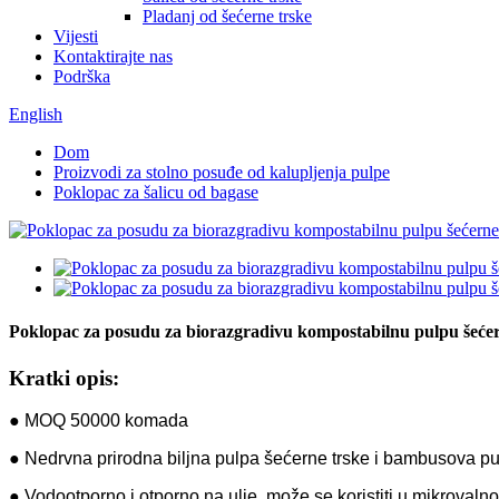
Pladanj od šećerne trske
Vijesti
Kontaktirajte nas
Podrška
English
Dom
Proizvodi za stolno posuđe od kalupljenja pulpe
Poklopac za šalicu od bagase
Poklopac za posudu za biorazgradivu kompostabilnu pulpu šeće
Kratki opis:
● MOQ 50000 komada
● Nedrvna prirodna biljna pulpa šećerne trske i bambusova p
● Vodootporno i otporno na ulje, može se koristiti u mikrovalno