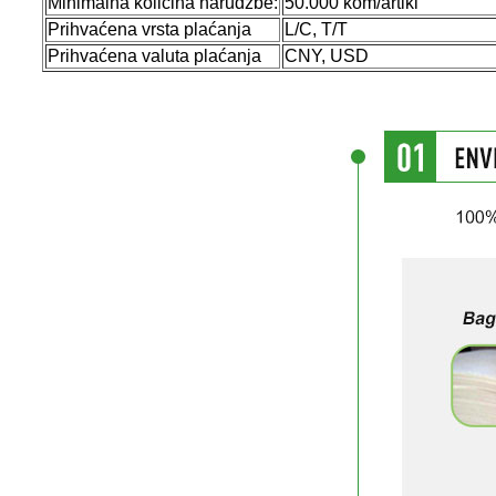
Minimalna količina narudžbe:
50.000 kom/artikl
Prihvaćena vrsta plaćanja
L/C, T/T
Prihvaćena valuta plaćanja
CNY, USD