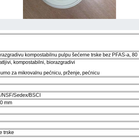
razgradivu kompostabilnu pulpu šećerne trske bez PFAS-a, 8
tljivi, kompostabilni, biorazgradivi
igurno za mikrovalnu pećnicu, prženje, pećnicu
C/NSF/Sedex/BSCI
90 mm
e trske