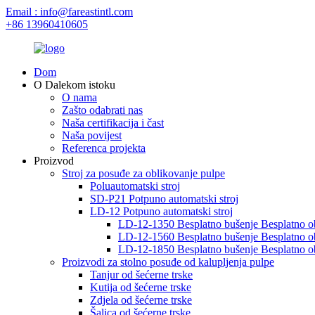
Email : info@fareastintl.com
+86 13960410605
Dom
O Dalekom istoku
O nama
Zašto odabrati nas
Naša certifikacija i čast
Naša povijest
Referenca projekta
Proizvod
Stroj za posuđe za oblikovanje pulpe
Poluautomatski stroj
SD-P21 Potpuno automatski stroj
LD-12 Potpuno automatski stroj
LD-12-1350 Besplatno bušenje Besplatno ob
LD-12-1560 Besplatno bušenje Besplatno ob
LD-12-1850 Besplatno bušenje Besplatno ob
Proizvodi za stolno posuđe od kalupljenja pulpe
Tanjur od šećerne trske
Kutija od šećerne trske
Zdjela od šećerne trske
Šalica od šećerne trske