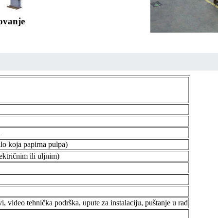
kovanje
1
ilo koja papirna pulpa)
ektričnim ili uljnim)
vi, video tehnička podrška, upute za instalaciju, puštanje u rad