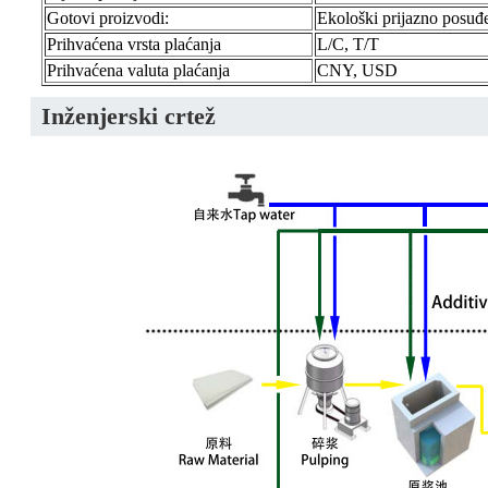
Gotovi proizvodi:
Ekološki prijazno posuđ
Prihvaćena vrsta plaćanja
L/C, T/T
Prihvaćena valuta plaćanja
CNY, USD
Inženjerski crtež