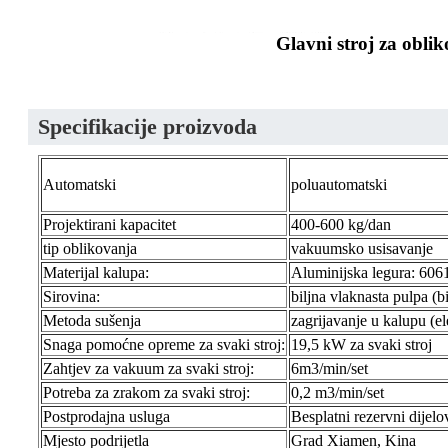
Glavni stroj za obli
Specifikacije proizvoda
Automatski
poluautomatski
Projektirani kapacitet
400-600 kg/dan
tip oblikovanja
vakuumsko usisavanje
Materijal kalupa:
Aluminijska legura: 606
Sirovina:
biljna vlaknasta pulpa (b
Metoda sušenja
zagrijavanje u kalupu (el
Snaga pomoćne opreme za svaki stroj:
19,5 kW za svaki stroj
Zahtjev za vakuum za svaki stroj:
6m3/min/set
Potreba za zrakom za svaki stroj:
0,2 m3/min/set
Postprodajna usluga
Besplatni rezervni dijelo
Mjesto podrijetla
Grad Xiamen, Kina