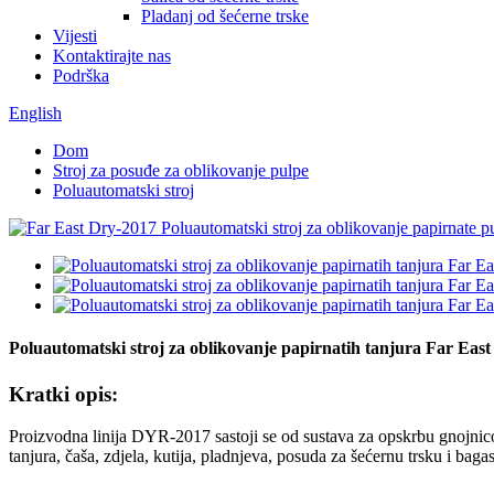
Pladanj od šećerne trske
Vijesti
Kontaktirajte nas
Podrška
English
Dom
Stroj za posuđe za oblikovanje pulpe
Poluautomatski stroj
Poluautomatski stroj za oblikovanje papirnatih tanjura Far Eas
Kratki opis:
Proizvodna linija DYR-2017 sastoji se od sustava za opskrbu gnojnicom
tanjura, čaša, zdjela, kutija, pladnjeva, posuda za šećernu trsku i baga