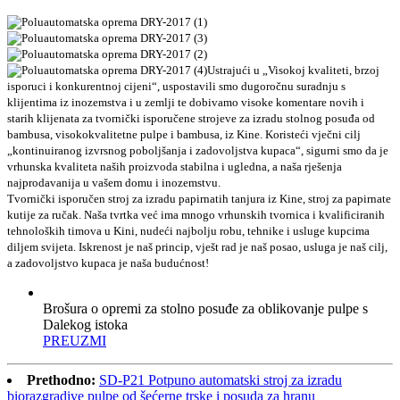
Ustrajući u „Visokoj kvaliteti, brzoj
isporuci i konkurentnoj cijeni“, uspostavili smo dugoročnu suradnju s
klijentima iz inozemstva i u zemlji te dobivamo visoke komentare novih i
starih klijenata za tvornički isporučene strojeve za izradu stolnog posuđa od
bambusa, visokokvalitetne pulpe i bambusa, iz Kine. Koristeći vječni cilj
„kontinuiranog izvrsnog poboljšanja i zadovoljstva kupaca“, sigurni smo da je
vrhunska kvaliteta naših proizvoda stabilna i ugledna, a naša rješenja
najprodavanija u vašem domu i inozemstvu.
Tvornički isporučen stroj za izradu papirnatih tanjura iz Kine, stroj za papirnate
kutije za ručak. Naša tvrtka već ima mnogo vrhunskih tvornica i kvalificiranih
tehnoloških timova u Kini, nudeći najbolju robu, tehnike i usluge kupcima
diljem svijeta. Iskrenost je naš princip, vješt rad je naš posao, usluga je naš cilj,
a zadovoljstvo kupaca je naša budućnost!
Brošura o opremi za stolno posuđe za oblikovanje pulpe s
Dalekog istoka
PREUZMI
Prethodno:
SD-P21 Potpuno automatski stroj za izradu
biorazgradive pulpe od šećerne trske i posuda za hranu