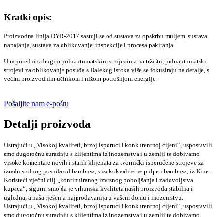
Kratki opis:
Proizvodna linija DYR-2017 sastoji se od sustava za opskrbu muljem, sustava
napajanja, sustava za oblikovanje, inspekcije i procesa pakiranja.
U usporedbi s drugim poluautomatskim strojevima na tržištu, poluautomatski
strojevi za oblikovanje posuđa s Dalekog istoka više se fokusiraju na detalje, s
većim proizvodnim učinkom i nižom potrošnjom energije.
Pošaljite nam e-poštu
Detalji proizvoda
Ustrajući u „Visokoj kvaliteti, brzoj isporuci i konkurentnoj cijeni“, uspostavili
smo dugoročnu suradnju s klijentima iz inozemstva i u zemlji te dobivamo
visoke komentare novih i starih klijenata za tvornički isporučene strojeve za
izradu stolnog posuđa od bambusa, visokokvalitetne pulpe i bambusa, iz Kine.
Koristeći vječni cilj „kontinuiranog izvrsnog poboljšanja i zadovoljstva
kupaca“, sigurni smo da je vrhunska kvaliteta naših proizvoda stabilna i
ugledna, a naša rješenja najprodavanija u vašem domu i inozemstvu.
Ustrajući u „Visokoj kvaliteti, brzoj isporuci i konkurentnoj cijeni“, uspostavili
smo dugoročnu suradnju s klijentima iz inozemstva i u zemlji te dobivamo