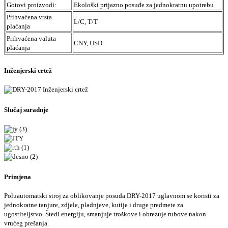
Gotovi proizvodi:
Ekološki prijazno posuđe za jednokratnu upotrebu
Prihvaćena vrsta
L/C, T/T
plaćanja
Prihvaćena valuta
CNY, USD
plaćanja
Inženjerski crtež
Slučaj suradnje
Primjena
Poluautomatski stroj za oblikovanje posuđa DRY-2017 uglavnom se koristi za
jednokratne tanjure, zdjele, pladnjeve, kutije i druge predmete za
ugostiteljstvo. Štedi energiju, smanjuje troškove i obrezuje rubove nakon
vrućeg prešanja.