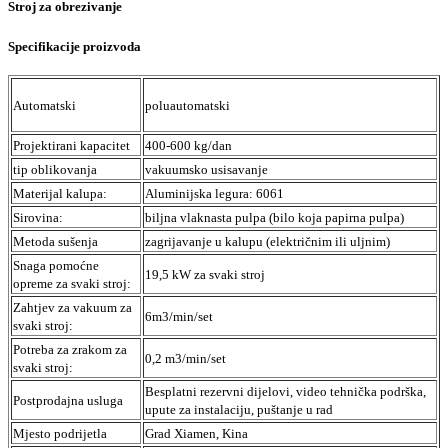
Stroj za obrezivanje
Specifikacije proizvoda
Automatski
poluautomatski
Projektirani kapacitet
400-600 kg/dan
tip oblikovanja
vakuumsko usisavanje
Materijal kalupa:
Aluminijska legura: 6061
Sirovina:
biljna vlaknasta pulpa (bilo koja papirna pulpa)
Metoda sušenja
zagrijavanje u kalupu (električnim ili uljnim)
Snaga pomoćne
19,5 kW za svaki stroj
opreme za svaki stroj:
Zahtjev za vakuum za
6m3/min/set
svaki stroj:
Potreba za zrakom za
0,2 m3/min/set
svaki stroj:
Besplatni rezervni dijelovi, video tehnička podrška,
Postprodajna usluga
upute za instalaciju, puštanje u rad
Mjesto podrijetla
Grad Xiamen, Kina