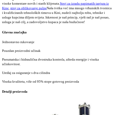
visoke komentare novih i starih klijenata.
Stroj za izradu papirnatih tanjura iz
Kine
,
stroj za oblikovanje pulpe
Naša tvrtka već ima mnogo vrhunskih tvornica
i kvalificiranih tehnoloških timova u Kini, nudeći najbolju robu, tehnike i
usluge kupcima diljem svijeta. Iskrenost je naš princip, vješt rad je naš posao,
usluga je naš cilj, a zadovoljstvo kupaca je naša budućnost!
Glavna značajka
Jednostavno rukovanje
Pouzdan proizvodni učinak
Pneumatska i hidraulična dvostruka kontrola, ušteda energije i visoka
učinkovitost.
Uređaj za osiguranje s dva cilindra
Visoka kvaliteta, više od 95% stope gotovog proizvoda
Detalji proizvoda