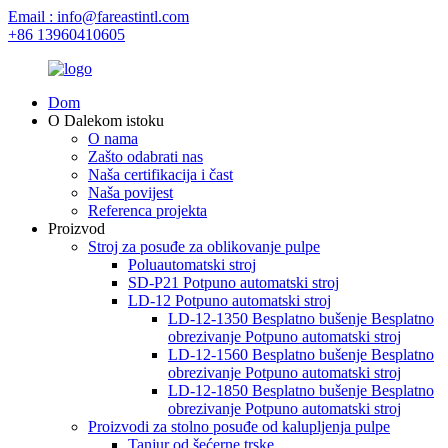
Email : info@fareastintl.com
+86 13960410605
Dom
O Dalekom istoku
O nama
Zašto odabrati nas
Naša certifikacija i čast
Naša povijest
Referenca projekta
Proizvod
Stroj za posuđe za oblikovanje pulpe
Poluautomatski stroj
SD-P21 Potpuno automatski stroj
LD-12 Potpuno automatski stroj
LD-12-1350 Besplatno bušenje Besplatno
obrezivanje Potpuno automatski stroj
LD-12-1560 Besplatno bušenje Besplatno
obrezivanje Potpuno automatski stroj
LD-12-1850 Besplatno bušenje Besplatno
obrezivanje Potpuno automatski stroj
Proizvodi za stolno posuđe od kalupljenja pulpe
Tanjur od šećerne trske